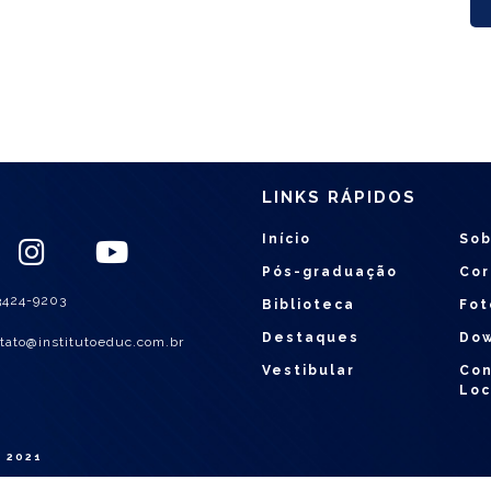
LINKS RÁPIDOS
Início
Sob
Pós-graduação
Cor
3424-9203
Biblioteca
Fot
Destaques
Do
tato@institutoeduc.com.br
Vestibular
Con
Loc
 2021