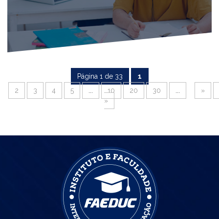
Página 1 de 33
1
2
3
4
5
...
10
20
30
...
»
»