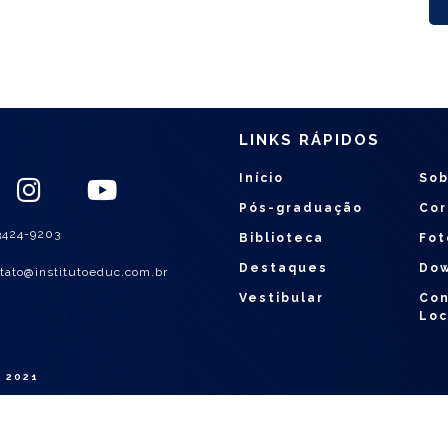
LINKS RÁPIDOS
Início
Sob
Pós-graduação
Cor
3424-9203
Biblioteca
Fot
Destaques
Do
tato@institutoeduc.com.br
Vestibular
Con
Loc
 2021